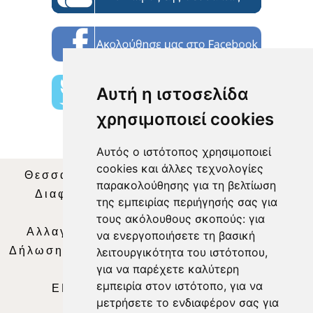
Αυτή η ιστοσελίδα
χρησιμοποιεί cookies
Αυτός ο ιστότοπος χρησιμοποιεί
cookies και άλλες τεχνολογίες
Θεσσαλία Τηλεόραση
|
SNG Services
|
παρακολούθησης για τη βελτίωση
Διαφήμιση
|
Όροι Χρήσης
|
Δήλωση
της εμπειρίας περιήγησής σας για
Απορρήτου
|
Περιεχόμενο
τους ακόλουθους σκοπούς:
για
Αλλαγή Προτιμήσεων για τα Cookies
|
να ενεργοποιήσετε τη βασική
Δήλωση συμμόρφωσης με τη σύσταση (ΕΕ)
λειτουργικότητα του ιστότοπου
,
για να παρέχετε καλύτερη
2018/334
|
Ταυτότητα
εμπειρία στον ιστότοπο
,
για να
ΕΝΗΜΕΡΩΣΗ
|
WEB TV
|
LIVE
μετρήσετε το ενδιαφέρον σας για