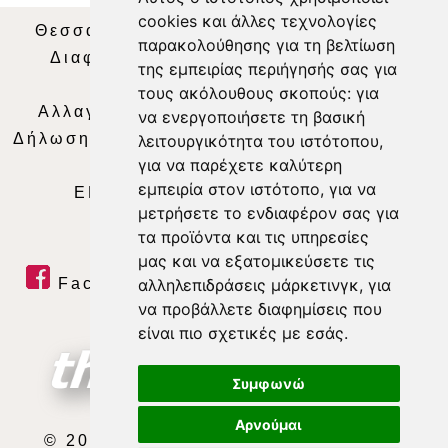
cookies και άλλες τεχνολογίες
Θεσσαλία Τηλεόραση
|
SNG Services
|
παρακολούθησης για τη βελτίωση
Διαφήμιση
|
Όροι Χρήσης
|
Δήλωση
της εμπειρίας περιήγησής σας για
Απορρήτου
|
Περιεχόμενο
τους ακόλουθους σκοπούς:
για
Αλλαγή Προτιμήσεων για τα Cookies
|
να ενεργοποιήσετε τη βασική
Δήλωση συμμόρφωσης με τη σύσταση (ΕΕ)
λειτουργικότητα του ιστότοπου
,
για να παρέχετε καλύτερη
2018/334
|
Ταυτότητα
εμπειρία στον ιστότοπο
,
για να
ΕΝΗΜΕΡΩΣΗ
|
WEB TV
|
LIVE
μετρήσετε το ενδιαφέρον σας για
τα προϊόντα και τις υπηρεσίες
μας και να εξατομικεύσετε τις
Facebook
|
Twitter
|
Youtube
|
αλληλεπιδράσεις μάρκετινγκ
,
για
να προβάλλετε διαφημίσεις που
RSS Feed
είναι πιο σχετικές με εσάς
.
Συμφωνώ
Αρνούμαι
© 2026 ΘΕΣΣΑΛΙΑ ΤΗΛΕΟΡΑΣΗ Α.Ε.