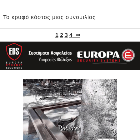
Το κρυφό κόστος μιας συνομιλίας
1
2
3
4
⇛