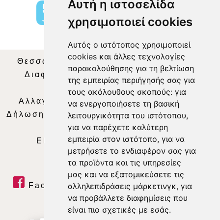
Αυτή η ιστοσελίδα
χρησιμοποιεί cookies
Αυτός ο ιστότοπος χρησιμοποιεί
cookies και άλλες τεχνολογίες
Θεσσαλία Τηλεόραση
|
SNG Services
|
παρακολούθησης για τη βελτίωση
Διαφήμιση
|
Όροι Χρήσης
|
Δήλωση
της εμπειρίας περιήγησής σας για
Απορρήτου
|
Περιεχόμενο
τους ακόλουθους σκοπούς:
για
Αλλαγή Προτιμήσεων για τα Cookies
|
να ενεργοποιήσετε τη βασική
Δήλωση συμμόρφωσης με τη σύσταση (ΕΕ)
λειτουργικότητα του ιστότοπου
,
για να παρέχετε καλύτερη
2018/334
|
Ταυτότητα
εμπειρία στον ιστότοπο
,
για να
ΕΝΗΜΕΡΩΣΗ
|
WEB TV
|
LIVE
μετρήσετε το ενδιαφέρον σας για
τα προϊόντα και τις υπηρεσίες
μας και να εξατομικεύσετε τις
αλληλεπιδράσεις μάρκετινγκ
,
για
Facebook
|
Twitter
|
Youtube
|
να προβάλλετε διαφημίσεις που
RSS Feed
είναι πιο σχετικές με εσάς
.