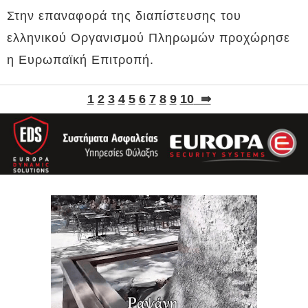
Στην επαναφορά της διαπίστευσης του
ελληνικού Οργανισμού Πληρωμών προχώρησε
η Ευρωπαϊκή Επιτροπή.
1
2
3
4
5
6
7
8
9
10
⇛