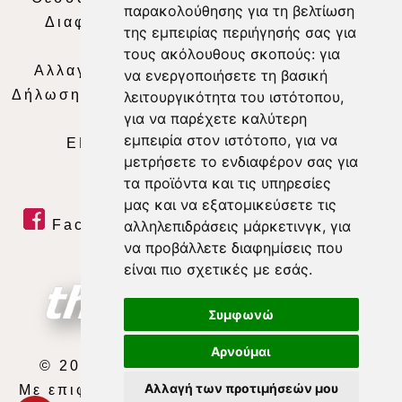
παρακολούθησης για τη βελτίωση
Διαφήμιση
|
Όροι Χρήσης
|
Δήλωση
της εμπειρίας περιήγησής σας για
Απορρήτου
|
Περιεχόμενο
τους ακόλουθους σκοπούς:
για
Αλλαγή Προτιμήσεων για τα Cookies
|
να ενεργοποιήσετε τη βασική
Δήλωση συμμόρφωσης με τη σύσταση (ΕΕ)
λειτουργικότητα του ιστότοπου
,
για να παρέχετε καλύτερη
2018/334
|
Ταυτότητα
εμπειρία στον ιστότοπο
,
για να
ΕΝΗΜΕΡΩΣΗ
|
WEB TV
|
LIVE
μετρήσετε το ενδιαφέρον σας για
τα προϊόντα και τις υπηρεσίες
μας και να εξατομικεύσετε τις
Facebook
|
Twitter
|
Youtube
|
αλληλεπιδράσεις μάρκετινγκ
,
για
να προβάλλετε διαφημίσεις που
RSS Feed
είναι πιο σχετικές με εσάς
.
Συμφωνώ
Αρνούμαι
© 2026 ΘΕΣΣΑΛΙΑ ΤΗΛΕΟΡΑΣΗ Α.Ε.
Αλλαγή των προτιμήσεών μου
Με επιφύλαξη κάθε νόμιμου δικαιώματος.