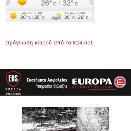
πρόγνωση καιρού από το k24.net