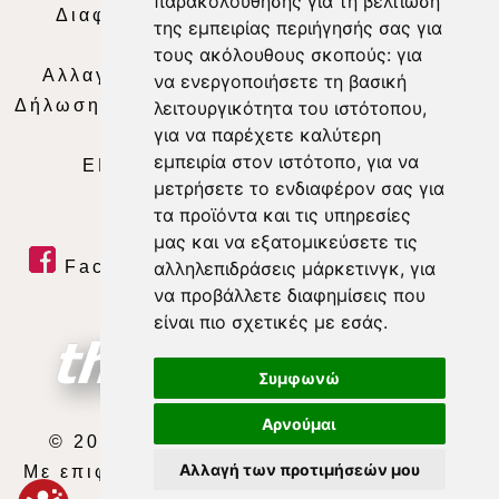
παρακολούθησης για τη βελτίωση
Διαφήμιση
|
Όροι Χρήσης
|
Δήλωση
της εμπειρίας περιήγησής σας για
Απορρήτου
|
Περιεχόμενο
τους ακόλουθους σκοπούς:
για
Αλλαγή Προτιμήσεων για τα Cookies
|
να ενεργοποιήσετε τη βασική
Δήλωση συμμόρφωσης με τη σύσταση (ΕΕ)
λειτουργικότητα του ιστότοπου
,
για να παρέχετε καλύτερη
2018/334
|
Ταυτότητα
εμπειρία στον ιστότοπο
,
για να
ΕΝΗΜΕΡΩΣΗ
|
WEB TV
|
LIVE
μετρήσετε το ενδιαφέρον σας για
τα προϊόντα και τις υπηρεσίες
μας και να εξατομικεύσετε τις
Facebook
|
Twitter
|
Youtube
|
αλληλεπιδράσεις μάρκετινγκ
,
για
να προβάλλετε διαφημίσεις που
RSS Feed
είναι πιο σχετικές με εσάς
.
Συμφωνώ
Αρνούμαι
© 2026 ΘΕΣΣΑΛΙΑ ΤΗΛΕΟΡΑΣΗ Α.Ε.
Αλλαγή των προτιμήσεών μου
Με επιφύλαξη κάθε νόμιμου δικαιώματος.