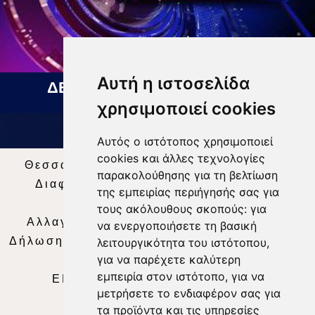
Αυτή η ιστοσελίδα
ΔΕΛΤΙΟ ΕΙΔΗΣΕΩΝ 07 08 2026
χρησιμοποιεί cookies
Αυτός ο ιστότοπος χρησιμοποιεί
cookies και άλλες τεχνολογίες
Θεσσαλία Τηλεόραση
|
SNG Services
|
παρακολούθησης για τη βελτίωση
Διαφήμιση
|
Όροι Χρήσης
|
Δήλωση
της εμπειρίας περιήγησής σας για
Απορρήτου
|
Περιεχόμενο
τους ακόλουθους σκοπούς:
για
Αλλαγή Προτιμήσεων για τα Cookies
|
να ενεργοποιήσετε τη βασική
Δήλωση συμμόρφωσης με τη σύσταση (ΕΕ)
λειτουργικότητα του ιστότοπου
,
για να παρέχετε καλύτερη
2018/334
|
Ταυτότητα
εμπειρία στον ιστότοπο
,
για να
ΕΝΗΜΕΡΩΣΗ
|
WEB TV
|
LIVE
μετρήσετε το ενδιαφέρον σας για
τα προϊόντα και τις υπηρεσίες