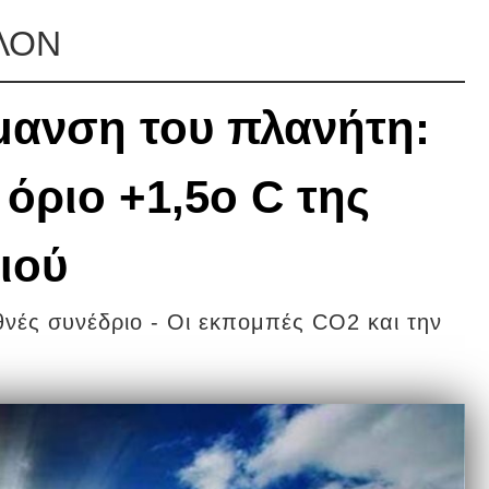
ΛΛΟΝ
μανση του πλανήτη:
 όριο +1,5ο C της
ιού
θνές συνέδριο - Οι εκπομπές CO2 και την