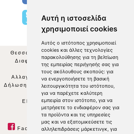
Αυτή η ιστοσελίδα
χρησιμοποιεί cookies
Αυτός ο ιστότοπος χρησιμοποιεί
cookies και άλλες τεχνολογίες
Θεσσαλία Τηλεόραση
|
SNG Services
|
παρακολούθησης για τη βελτίωση
Διαφήμιση
|
Όροι Χρήσης
|
Δήλωση
της εμπειρίας περιήγησής σας για
Απορρήτου
|
Περιεχόμενο
τους ακόλουθους σκοπούς:
για
Αλλαγή Προτιμήσεων για τα Cookies
|
να ενεργοποιήσετε τη βασική
Δήλωση συμμόρφωσης με τη σύσταση (ΕΕ)
λειτουργικότητα του ιστότοπου
,
για να παρέχετε καλύτερη
2018/334
|
Ταυτότητα
εμπειρία στον ιστότοπο
,
για να
ΕΝΗΜΕΡΩΣΗ
|
WEB TV
|
LIVE
μετρήσετε το ενδιαφέρον σας για
τα προϊόντα και τις υπηρεσίες
μας και να εξατομικεύσετε τις
Facebook
|
Twitter
|
Youtube
|
αλληλεπιδράσεις μάρκετινγκ
,
για