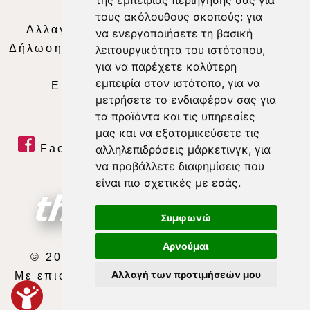
της εμπειρίας περιήγησής σας για
Απορρήτου
|
Περιεχόμενο
τους ακόλουθους σκοπούς:
για
Αλλαγή Προτιμήσεων για τα Cookies
|
να ενεργοποιήσετε τη βασική
Δήλωση συμμόρφωσης με τη σύσταση (ΕΕ)
λειτουργικότητα του ιστότοπου
,
για να παρέχετε καλύτερη
2018/334
|
Ταυτότητα
εμπειρία στον ιστότοπο
,
για να
ΕΝΗΜΕΡΩΣΗ
|
WEB TV
|
LIVE
μετρήσετε το ενδιαφέρον σας για
τα προϊόντα και τις υπηρεσίες
μας και να εξατομικεύσετε τις
Facebook
|
Twitter
|
Youtube
|
αλληλεπιδράσεις μάρκετινγκ
,
για
να προβάλλετε διαφημίσεις που
RSS Feed
είναι πιο σχετικές με εσάς
.
Συμφωνώ
Αρνούμαι
© 2026 ΘΕΣΣΑΛΙΑ ΤΗΛΕΟΡΑΣΗ Α.Ε.
Αλλαγή των προτιμήσεών μου
Με επιφύλαξη κάθε νόμιμου δικαιώματος.
developed by
exefron