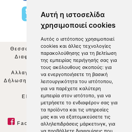
Αυτή η ιστοσελίδα
χρησιμοποιεί cookies
Αυτός ο ιστότοπος χρησιμοποιεί
cookies και άλλες τεχνολογίες
Θεσσαλία Τηλεόραση
|
SNG Services
|
παρακολούθησης για τη βελτίωση
Διαφήμιση
|
Όροι Χρήσης
|
Δήλωση
της εμπειρίας περιήγησής σας για
Απορρήτου
|
Περιεχόμενο
τους ακόλουθους σκοπούς:
για
Αλλαγή Προτιμήσεων για τα Cookies
|
να ενεργοποιήσετε τη βασική
Δήλωση συμμόρφωσης με τη σύσταση (ΕΕ)
λειτουργικότητα του ιστότοπου
,
για να παρέχετε καλύτερη
2018/334
|
Ταυτότητα
εμπειρία στον ιστότοπο
,
για να
ΕΝΗΜΕΡΩΣΗ
|
WEB TV
|
LIVE
μετρήσετε το ενδιαφέρον σας για
τα προϊόντα και τις υπηρεσίες
μας και να εξατομικεύσετε τις
Facebook
|
Twitter
|
Youtube
|
αλληλεπιδράσεις μάρκετινγκ
,
για
να προβάλλετε διαφημίσεις που