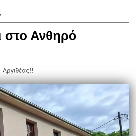
Α
ι στο Ανθηρό
ς Αργιθέας!!