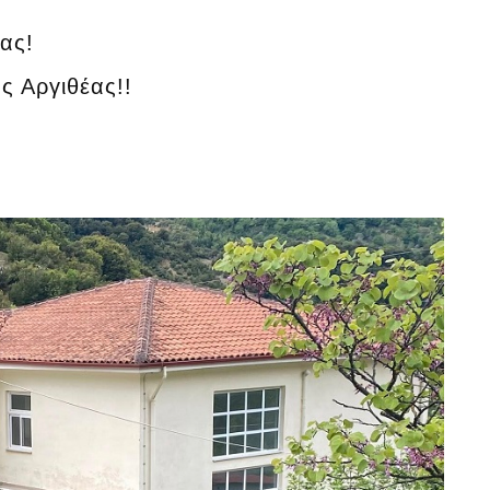
ας!
ης Αργιθέας!!