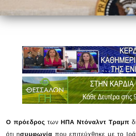
Ο πρόεδρος
των
ΗΠΑ Ντόναλντ Τραμπ
δή
ότι η
συμφωνία
που επιτεύχθηκε με το Ιρά