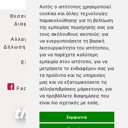
Αυτός ο ιστότοπος χρησιμοποιεί
cookies και άλλες τεχνολογίες
Θεσσαλία Τηλεόραση
|
SNG Services
|
παρακολούθησης για τη βελτίωση
Διαφήμιση
|
Όροι Χρήσης
|
Δήλωση
της εμπειρίας περιήγησής σας για
Απορρήτου
|
Περιεχόμενο
τους ακόλουθους σκοπούς:
για
Αλλαγή Προτιμήσεων για τα Cookies
|
να ενεργοποιήσετε τη βασική
Δήλωση συμμόρφωσης με τη σύσταση (ΕΕ)
λειτουργικότητα του ιστότοπου
,
για να παρέχετε καλύτερη
2018/334
|
Ταυτότητα
εμπειρία στον ιστότοπο
,
για να
ΕΝΗΜΕΡΩΣΗ
|
WEB TV
|
LIVE
μετρήσετε το ενδιαφέρον σας για
τα προϊόντα και τις υπηρεσίες
μας και να εξατομικεύσετε τις
Facebook
|
Twitter
|
Youtube
|
αλληλεπιδράσεις μάρκετινγκ
,
για
να προβάλλετε διαφημίσεις που
RSS Feed
είναι πιο σχετικές με εσάς
.
Συμφωνώ