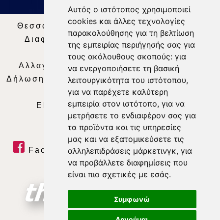
Αυτός ο ιστότοπος χρησιμοποιεί
cookies και άλλες τεχνολογίες
Θεσσαλία Τηλεόραση
|
SNG Services
|
παρακολούθησης για τη βελτίωση
Διαφήμιση
|
Όροι Χρήσης
|
Δήλωση
της εμπειρίας περιήγησής σας για
Απορρήτου
|
Περιεχόμενο
τους ακόλουθους σκοπούς:
για
Αλλαγή Προτιμήσεων για τα Cookies
|
να ενεργοποιήσετε τη βασική
Δήλωση συμμόρφωσης με τη σύσταση (ΕΕ)
λειτουργικότητα του ιστότοπου
,
για να παρέχετε καλύτερη
2018/334
|
Ταυτότητα
εμπειρία στον ιστότοπο
,
για να
ΕΝΗΜΕΡΩΣΗ
|
WEB TV
|
LIVE
μετρήσετε το ενδιαφέρον σας για
τα προϊόντα και τις υπηρεσίες
μας και να εξατομικεύσετε τις
Facebook
|
Twitter
|
Youtube
|
αλληλεπιδράσεις μάρκετινγκ
,
για
να προβάλλετε διαφημίσεις που
RSS Feed
είναι πιο σχετικές με εσάς
.
Συμφωνώ
Αρνούμαι