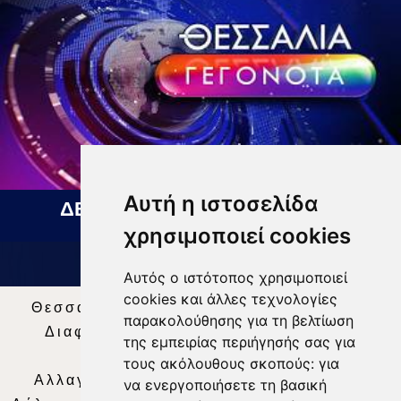
Αυτή η ιστοσελίδα
ΔΕΛΤΙΟ ΕΙΔΗΣΕΩΝ 07 08 2026
χρησιμοποιεί cookies
Αυτός ο ιστότοπος χρησιμοποιεί
cookies και άλλες τεχνολογίες
Θεσσαλία Τηλεόραση
|
SNG Services
|
παρακολούθησης για τη βελτίωση
Διαφήμιση
|
Όροι Χρήσης
|
Δήλωση
της εμπειρίας περιήγησής σας για
Απορρήτου
|
Περιεχόμενο
τους ακόλουθους σκοπούς:
για
Αλλαγή Προτιμήσεων για τα Cookies
|
να ενεργοποιήσετε τη βασική