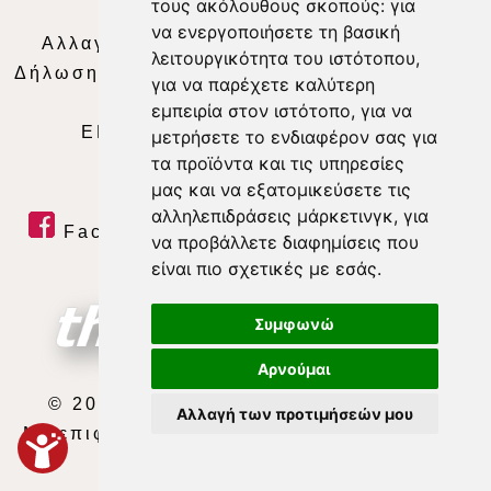
τους ακόλουθους σκοπούς:
για
Απορρήτου
|
Περιεχόμενο
να ενεργοποιήσετε τη βασική
Αλλαγή Προτιμήσεων για τα Cookies
|
λειτουργικότητα του ιστότοπου
,
Δήλωση συμμόρφωσης με τη σύσταση (ΕΕ)
για να παρέχετε καλύτερη
2018/334
|
Ταυτότητα
εμπειρία στον ιστότοπο
,
για να
ΕΝΗΜΕΡΩΣΗ
|
WEB TV
|
LIVE
μετρήσετε το ενδιαφέρον σας για
τα προϊόντα και τις υπηρεσίες
μας και να εξατομικεύσετε τις
αλληλεπιδράσεις μάρκετινγκ
,
για
Facebook
|
Twitter
|
Youtube
|
να προβάλλετε διαφημίσεις που
RSS Feed
είναι πιο σχετικές με εσάς
.
Συμφωνώ
Αρνούμαι
© 2026 ΘΕΣΣΑΛΙΑ ΤΗΛΕΟΡΑΣΗ Α.Ε.
Αλλαγή των προτιμήσεών μου
Με επιφύλαξη κάθε νόμιμου δικαιώματος.
developed by
exefron