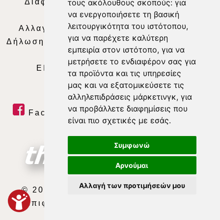
τους ακόλουθους σκοπούς:
για
Διαφήμιση
|
Όροι Χρήσης
|
Δήλωση
να ενεργοποιήσετε τη βασική
Απορρήτου
|
Περιεχόμενο
λειτουργικότητα του ιστότοπου
,
Αλλαγή Προτιμήσεων για τα Cookies
|
για να παρέχετε καλύτερη
Δήλωση συμμόρφωσης με τη σύσταση (ΕΕ)
εμπειρία στον ιστότοπο
,
για να
2018/334
|
Ταυτότητα
μετρήσετε το ενδιαφέρον σας για
ΕΝΗΜΕΡΩΣΗ
|
WEB TV
|
LIVE
τα προϊόντα και τις υπηρεσίες
μας και να εξατομικεύσετε τις
αλληλεπιδράσεις μάρκετινγκ
,
για
να προβάλλετε διαφημίσεις που
Facebook
|
Twitter
|
Youtube
|
είναι πιο σχετικές με εσάς
.
RSS Feed
Συμφωνώ
Αρνούμαι
Αλλαγή των προτιμήσεών μου
© 2026 ΘΕΣΣΑΛΙΑ ΤΗΛΕΟΡΑΣΗ Α.Ε.
Με επιφύλαξη κάθε νόμιμου δικαιώματος.
developed by
exefron