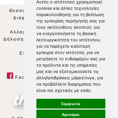
Αυτός ο ιστότοπος χρησιμοποιεί
cookies και άλλες τεχνολογίες
Θεσσαλία Τηλεόραση
|
SNG Services
|
παρακολούθησης για τη βελτίωση
Διαφήμιση
|
Όροι Χρήσης
|
Δήλωση
της εμπειρίας περιήγησής σας για
Απορρήτου
|
Περιεχόμενο
τους ακόλουθους σκοπούς:
για
Αλλαγή Προτιμήσεων για τα Cookies
|
να ενεργοποιήσετε τη βασική
Δήλωση συμμόρφωσης με τη σύσταση (ΕΕ)
λειτουργικότητα του ιστότοπου
,
για να παρέχετε καλύτερη
2018/334
|
Ταυτότητα
εμπειρία στον ιστότοπο
,
για να
ΕΝΗΜΕΡΩΣΗ
|
WEB TV
|
LIVE
μετρήσετε το ενδιαφέρον σας για
τα προϊόντα και τις υπηρεσίες
μας και να εξατομικεύσετε τις
αλληλεπιδράσεις μάρκετινγκ
,
για
Facebook
|
Twitter
|
Youtube
|
να προβάλλετε διαφημίσεις που
RSS Feed
είναι πιο σχετικές με εσάς
.
Συμφωνώ
Αρνούμαι