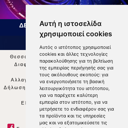
Αυτή η ιστοσελίδα
ΔΕΛΤΙΟ ΕΙΔΗΣΕΩΝ 07 08 2026
χρησιμοποιεί cookies
Αυτός ο ιστότοπος χρησιμοποιεί
cookies και άλλες τεχνολογίες
Θεσσαλία Τηλεόραση
|
SNG Services
|
παρακολούθησης για τη βελτίωση
Διαφήμιση
|
Όροι Χρήσης
|
Δήλωση
της εμπειρίας περιήγησής σας για
Απορρήτου
|
Περιεχόμενο
τους ακόλουθους σκοπούς:
για
Αλλαγή Προτιμήσεων για τα Cookies
|
να ενεργοποιήσετε τη βασική
Δήλωση συμμόρφωσης με τη σύσταση (ΕΕ)
λειτουργικότητα του ιστότοπου
,
για να παρέχετε καλύτερη
2018/334
|
Ταυτότητα
εμπειρία στον ιστότοπο
,
για να
ΕΝΗΜΕΡΩΣΗ
|
WEB TV
|
LIVE
μετρήσετε το ενδιαφέρον σας για
τα προϊόντα και τις υπηρεσίες
μας και να εξατομικεύσετε τις