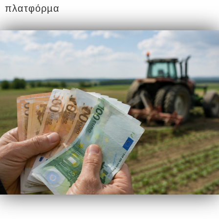
πλατφόρµα