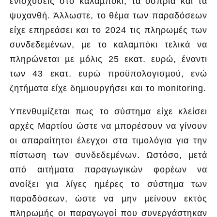
ενισχύσεις στο καλαµπόκι, τα όσπρια και τα
ψυχανθή. Άλλωστε, το θέµα των παραδόσεων
είχε επηρεάσει και το 2024 τις πληρωµές των
συνδεδεµένων, µε το καλαµπόκι τελικά να
πληρώνεται µε µόλις 25 εκατ. ευρώ, έναντι
των 43 εκατ. ευρώ προϋπολογισµού, ενώ
ζητήµατα είχε δηµιουργήσει και το monitoring.
Υπενθυµίζεται πως το σύστηµα είχε κλείσει
αρχές Μαρτίου ώστε να µπορέσουν να γίνουν
οι απαραίτητοι έλεγχοι στα τιµολόγια για την
πίστωση των συνδεδεµένων. Ωστόσο, µετά
από αιτήµατα παραγωγικών φορέων να
ανοίξει για λίγες ηµέρες το σύστηµα των
παραδόσεων, ώστε να µην µείνουν εκτός
πληρωµής οι παραγωγοί που συνεργάστηκαν