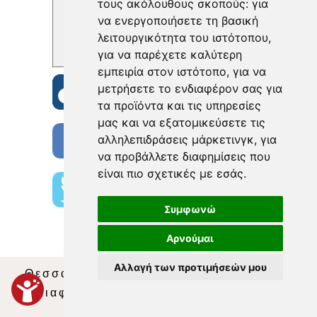
τους ακόλουθους σκοπούς:
για
να ενεργοποιήσετε τη βασική
λειτουργικότητα του ιστότοπου
,
για να παρέχετε καλύτερη
εμπειρία στον ιστότοπο
,
για να
μετρήσετε το ενδιαφέρον σας για
τα προϊόντα και τις υπηρεσίες
μας και να εξατομικεύσετε τις
αλληλεπιδράσεις μάρκετινγκ
,
για
να προβάλλετε διαφημίσεις που
είναι πιο σχετικές με εσάς
.
Συμφωνώ
Αρνούμαι
Αλλαγή των προτιμήσεών μου
Θεσσαλία Τηλεόραση
|
SNG Services
|
Διαφήμιση
|
Όροι Χρήσης
|
Δήλωση
Απορρήτου
|
Περιεχόμενο