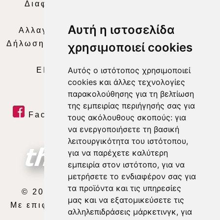
Διαφήμιση
|
Όροι Χρήσης
|
Δήλωση
Απορρήτου
|
Περιεχόμενο
Αυτή η ιστοσελίδα
Αλλαγή Προτιμήσεων για τα Cookies
|
Δήλωση συμμόρφωσης με τη σύσταση (ΕΕ)
χρησιμοποιεί cookies
2018/334
|
Ταυτότητα
Αυτός ο ιστότοπος χρησιμοποιεί
ΕΝΗΜΕΡΩΣΗ
|
WEB TV
|
LIVE
cookies και άλλες τεχνολογίες
παρακολούθησης για τη βελτίωση
της εμπειρίας περιήγησής σας για
Facebook
|
Twitter
|
Youtube
|
τους ακόλουθους σκοπούς:
για
να ενεργοποιήσετε τη βασική
RSS Feed
λειτουργικότητα του ιστότοπου
,
για να παρέχετε καλύτερη
εμπειρία στον ιστότοπο
,
για να
μετρήσετε το ενδιαφέρον σας για
τα προϊόντα και τις υπηρεσίες
© 2026 ΘΕΣΣΑΛΙΑ ΤΗΛΕΟΡΑΣΗ Α.Ε.
μας και να εξατομικεύσετε τις
Με επιφύλαξη κάθε νόμιμου δικαιώματος.
αλληλεπιδράσεις μάρκετινγκ
,
για
developed by
exefron