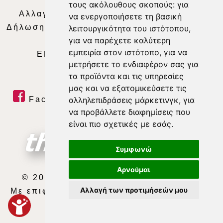
Απορρήτου
|
Περιεχόμενο
τους ακόλουθους σκοπούς:
για
Αλλαγή Προτιμήσεων για τα Cookies
|
να ενεργοποιήσετε τη βασική
Δήλωση συμμόρφωσης με τη σύσταση (ΕΕ)
λειτουργικότητα του ιστότοπου
,
για να παρέχετε καλύτερη
2018/334
|
Ταυτότητα
εμπειρία στον ιστότοπο
,
για να
ΕΝΗΜΕΡΩΣΗ
|
WEB TV
|
LIVE
μετρήσετε το ενδιαφέρον σας για
τα προϊόντα και τις υπηρεσίες
μας και να εξατομικεύσετε τις
Facebook
|
Twitter
|
Youtube
|
αλληλεπιδράσεις μάρκετινγκ
,
για
να προβάλλετε διαφημίσεις που
RSS Feed
είναι πιο σχετικές με εσάς
.
Συμφωνώ
Αρνούμαι
© 2026 ΘΕΣΣΑΛΙΑ ΤΗΛΕΟΡΑΣΗ Α.Ε.
Αλλαγή των προτιμήσεών μου
Με επιφύλαξη κάθε νόμιμου δικαιώματος.
developed by
exefron