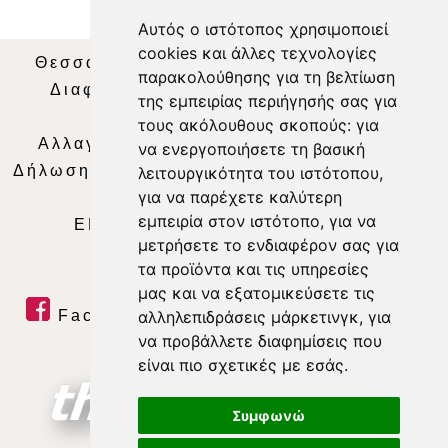
Αυτός ο ιστότοπος χρησιμοποιεί
cookies και άλλες τεχνολογίες
Θεσσαλία Τηλεόραση
|
SNG Services
|
παρακολούθησης για τη βελτίωση
Διαφήμιση
|
Όροι Χρήσης
|
Δήλωση
της εμπειρίας περιήγησής σας για
Απορρήτου
|
Περιεχόμενο
τους ακόλουθους σκοπούς:
για
Αλλαγή Προτιμήσεων για τα Cookies
|
να ενεργοποιήσετε τη βασική
Δήλωση συμμόρφωσης με τη σύσταση (ΕΕ)
λειτουργικότητα του ιστότοπου
,
για να παρέχετε καλύτερη
2018/334
|
Ταυτότητα
εμπειρία στον ιστότοπο
,
για να
ΕΝΗΜΕΡΩΣΗ
|
WEB TV
|
LIVE
μετρήσετε το ενδιαφέρον σας για
τα προϊόντα και τις υπηρεσίες
μας και να εξατομικεύσετε τις
αλληλεπιδράσεις μάρκετινγκ
,
για
Facebook
|
Twitter
|
Youtube
|
να προβάλλετε διαφημίσεις που
RSS Feed
είναι πιο σχετικές με εσάς
.
Συμφωνώ