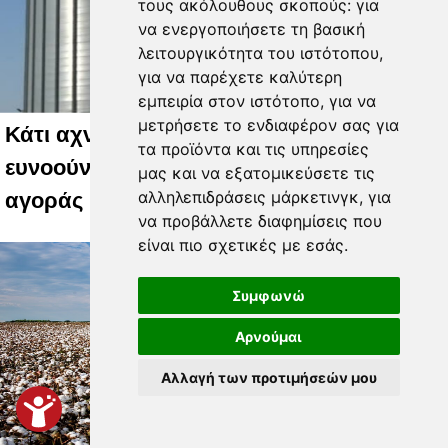
τους ακόλουθους σκοπούς:
για
να ενεργοποιήσετε τη βασική
λειτουργικότητα του ιστότοπου
,
για να παρέχετε καλύτερη
εμπειρία στον ιστότοπο
,
για να
μετρήσετε το ενδιαφέρον σας για
Κάτι αχνοφέγγει στο σκληρό σιτάρι,
τα προϊόντα και τις υπηρεσίες
ευνοούν την άνοδο πολλοί παράγοντες
μας και να εξατομικεύσετε τις
αλληλεπιδράσεις μάρκετινγκ
,
για
αγοράς
να προβάλλετε διαφημίσεις που
είναι πιο σχετικές με εσάς
.
Συμφωνώ
Αρνούμαι
Αλλαγή των προτιμήσεών μου