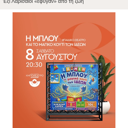
Έξι Λαρισαίοι «έφυγαν» από τη ζωή