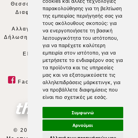
cookies και άλλες τεχνολογίες
Θεσσαλία Τηλεόραση
|
SNG Services
|
παρακολούθησης για τη βελτίωση
Διαφήμιση
|
Όροι Χρήσης
|
Δήλωση
της εμπειρίας περιήγησής σας για
Απορρήτου
|
Περιεχόμενο
τους ακόλουθους σκοπούς:
για
Αλλαγή Προτιμήσεων για τα Cookies
|
να ενεργοποιήσετε τη βασική
Δήλωση συμμόρφωσης με τη σύσταση (ΕΕ)
λειτουργικότητα του ιστότοπου
,
για να παρέχετε καλύτερη
2018/334
|
Ταυτότητα
εμπειρία στον ιστότοπο
,
για να
ΕΝΗΜΕΡΩΣΗ
|
WEB TV
|
LIVE
μετρήσετε το ενδιαφέρον σας για
τα προϊόντα και τις υπηρεσίες
μας και να εξατομικεύσετε τις
Facebook
|
Twitter
|
Youtube
|
αλληλεπιδράσεις μάρκετινγκ
,
για
να προβάλλετε διαφημίσεις που
RSS Feed
είναι πιο σχετικές με εσάς
.
Συμφωνώ
Αρνούμαι
© 2026 ΘΕΣΣΑΛΙΑ ΤΗΛΕΟΡΑΣΗ Α.Ε.
Αλλαγή των προτιμήσεών μου