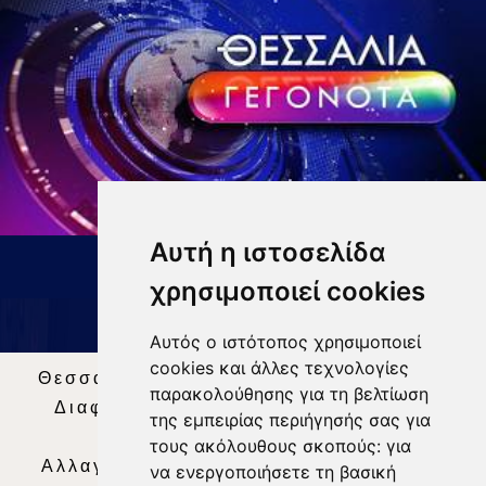
Αυτή η ιστοσελίδα
ΔΕΛΤΙΟ ΕΙΔΗΣΕΩΝ 9 8 26
χρησιμοποιεί cookies
Αυτός ο ιστότοπος χρησιμοποιεί
cookies και άλλες τεχνολογίες
Θεσσαλία Τηλεόραση
|
SNG Services
|
παρακολούθησης για τη βελτίωση
Διαφήμιση
|
Όροι Χρήσης
|
Δήλωση
της εμπειρίας περιήγησής σας για
Απορρήτου
|
Περιεχόμενο
τους ακόλουθους σκοπούς:
για
Αλλαγή Προτιμήσεων για τα Cookies
|
να ενεργοποιήσετε τη βασική