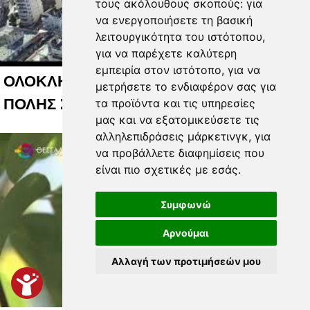
τους ακόλουθους σκοπούς:
για
να ενεργοποιήσετε τη βασική
λειτουργικότητα του ιστότοπου
,
για να παρέχετε καλύτερη
εμπειρία στον ιστότοπο
,
για να
ΟΛΟΚΛΗΡΩΜΕΝΟ ΣΥΣΤΗΜΑ ΕΞΥΠΝΗΣ
μετρήσετε το ενδιαφέρον σας για
ΠΟΛΗΣ ΣΤΗ ΛΑΡΙΣΑ 06 08 2026
τα προϊόντα και τις υπηρεσίες
μας και να εξατομικεύσετε τις
αλληλεπιδράσεις μάρκετινγκ
,
για
να προβάλλετε διαφημίσεις που
είναι πιο σχετικές με εσάς
.
Συμφωνώ
Αρνούμαι
Αλλαγή των προτιμήσεών μου