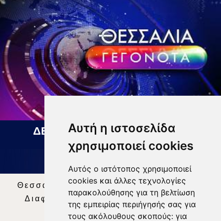
Αυτή η ιστοσελίδα
ΔΕΛΤΙΟ ΕΙΔΗΣΕΩΝ 07 08 2026
χρησιμοποιεί cookies
Αυτός ο ιστότοπος χρησιμοποιεί
cookies και άλλες τεχνολογίες
Θεσσαλία Τηλεόραση
|
SNG Services
|
παρακολούθησης για τη βελτίωση
Διαφήμιση
|
Όροι Χρήσης
|
Δήλωση
της εμπειρίας περιήγησής σας για
Απορρήτου
|
Περιεχόμενο
τους ακόλουθους σκοπούς:
για