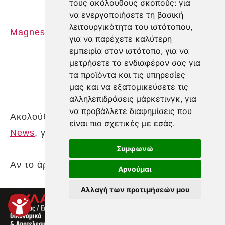
τους ακόλουθους σκοπούς:
για
να ενεργοποιήσετε τη βασική
λειτουργικότητα του ιστότοπου
,
Magnesianews.gr
για να παρέχετε καλύτερη
εμπειρία στον ιστότοπο
,
για να
μετρήσετε το ενδιαφέρον σας για
τα προϊόντα και τις υπηρεσίες
μας και να εξατομικεύσετε τις
αλληλεπιδράσεις μάρκετινγκ
,
για
να προβάλλετε διαφημίσεις που
Ακολούθησε τη
Θεσσαλία TV στο Google
είναι πιο σχετικές με εσάς
.
News
, για άμεση ενημέρωση.
Συμφωνώ
Αν το άρθρο σου άρεσε, πάτησε
Αρνούμαι
Αλλαγή των προτιμήσεών μου