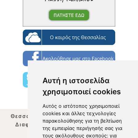
Αυτή η ιστοσελίδα
χρησιμοποιεί cookies
Αυτός ο ιστότοπος χρησιμοποιεί
cookies και άλλες τεχνολογίες
Θεσσαλία Τηλεόραση
|
SNG Services
|
παρακολούθησης για τη βελτίωση
Διαφήμιση
|
Όροι Χρήσης
|
Δήλωση
της εμπειρίας περιήγησής σας για
Απορρήτου
|
Περιεχόμενο
τους ακόλουθους σκοπούς:
για