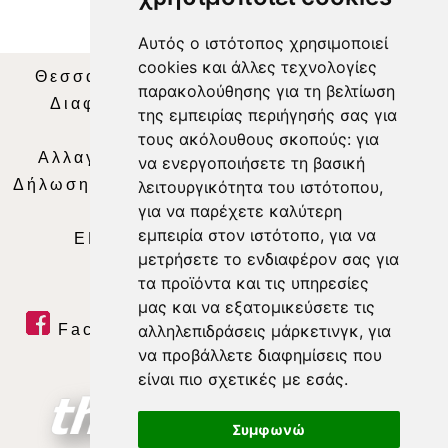
Αυτός ο ιστότοπος χρησιμοποιεί
cookies και άλλες τεχνολογίες
Θεσσαλία Τηλεόραση
|
SNG Services
|
παρακολούθησης για τη βελτίωση
Διαφήμιση
|
Όροι Χρήσης
|
Δήλωση
της εμπειρίας περιήγησής σας για
Απορρήτου
|
Περιεχόμενο
τους ακόλουθους σκοπούς:
για
Αλλαγή Προτιμήσεων για τα Cookies
|
να ενεργοποιήσετε τη βασική
Δήλωση συμμόρφωσης με τη σύσταση (ΕΕ)
λειτουργικότητα του ιστότοπου
,
για να παρέχετε καλύτερη
2018/334
|
Ταυτότητα
εμπειρία στον ιστότοπο
,
για να
ΕΝΗΜΕΡΩΣΗ
|
WEB TV
|
LIVE
μετρήσετε το ενδιαφέρον σας για
τα προϊόντα και τις υπηρεσίες
μας και να εξατομικεύσετε τις
αλληλεπιδράσεις μάρκετινγκ
,
για
Facebook
|
Twitter
|
Youtube
|
να προβάλλετε διαφημίσεις που
RSS Feed
είναι πιο σχετικές με εσάς
.
Συμφωνώ