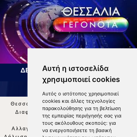
Αυτή η ιστοσελίδα
ΔΕΛΤΙΟ ΕΙΔΗΣΕΩΝ 07 08 2026
χρησιμοποιεί cookies
Αυτός ο ιστότοπος χρησιμοποιεί
cookies και άλλες τεχνολογίες
Θεσσαλία Τηλεόραση
|
SNG Services
|
παρακολούθησης για τη βελτίωση
Διαφήμιση
|
Όροι Χρήσης
|
Δήλωση
της εμπειρίας περιήγησής σας για
Απορρήτου
|
Περιεχόμενο
τους ακόλουθους σκοπούς:
για
Αλλαγή Προτιμήσεων για τα Cookies
|
να ενεργοποιήσετε τη βασική
Δήλωση συμμόρφωσης με τη σύσταση (ΕΕ)