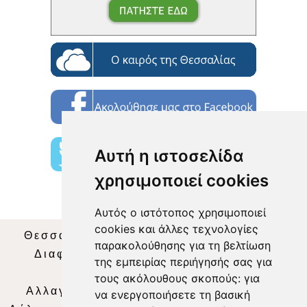
Αυτή η ιστοσελίδα
χρησιμοποιεί cookies
Αυτός ο ιστότοπος χρησιμοποιεί
cookies και άλλες τεχνολογίες
Θεσσαλία Τηλεόραση
|
SNG Services
|
παρακολούθησης για τη βελτίωση
Διαφήμιση
|
Όροι Χρήσης
|
Δήλωση
της εμπειρίας περιήγησής σας για
Απορρήτου
|
Περιεχόμενο
τους ακόλουθους σκοπούς:
για
Αλλαγή Προτιμήσεων για τα Cookies
|
να ενεργοποιήσετε τη βασική