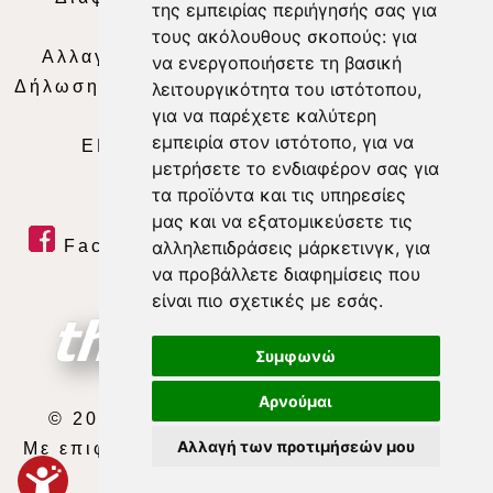
της εμπειρίας περιήγησής σας για
Απορρήτου
|
Περιεχόμενο
τους ακόλουθους σκοπούς:
για
Αλλαγή Προτιμήσεων για τα Cookies
|
να ενεργοποιήσετε τη βασική
Δήλωση συμμόρφωσης με τη σύσταση (ΕΕ)
λειτουργικότητα του ιστότοπου
,
για να παρέχετε καλύτερη
2018/334
|
Ταυτότητα
εμπειρία στον ιστότοπο
,
για να
ΕΝΗΜΕΡΩΣΗ
|
WEB TV
|
LIVE
μετρήσετε το ενδιαφέρον σας για
τα προϊόντα και τις υπηρεσίες
μας και να εξατομικεύσετε τις
Facebook
|
Twitter
|
Youtube
|
αλληλεπιδράσεις μάρκετινγκ
,
για
να προβάλλετε διαφημίσεις που
RSS Feed
είναι πιο σχετικές με εσάς
.
Συμφωνώ
Αρνούμαι
© 2026 ΘΕΣΣΑΛΙΑ ΤΗΛΕΟΡΑΣΗ Α.Ε.
Αλλαγή των προτιμήσεών μου
Με επιφύλαξη κάθε νόμιμου δικαιώματος.
developed by
exefron