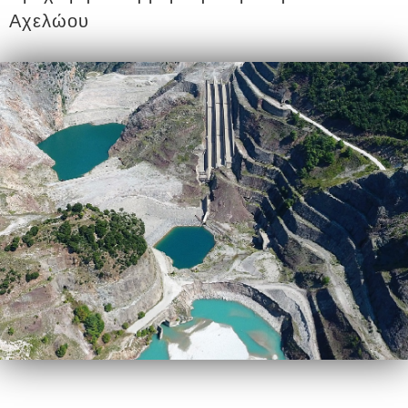
Αχελώου