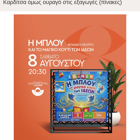
Καρδίτσα όμως ουραγό στις εξαγωγές (πίνακες)