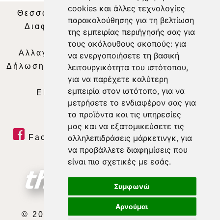
cookies και άλλες τεχνολογίες
Θεσσαλία Τηλεόραση
|
SNG Services
|
παρακολούθησης για τη βελτίωση
Διαφήμιση
|
Όροι Χρήσης
|
Δήλωση
της εμπειρίας περιήγησής σας για
Απορρήτου
|
Περιεχόμενο
τους ακόλουθους σκοπούς:
για
Αλλαγή Προτιμήσεων για τα Cookies
|
να ενεργοποιήσετε τη βασική
Δήλωση συμμόρφωσης με τη σύσταση (ΕΕ)
λειτουργικότητα του ιστότοπου
,
για να παρέχετε καλύτερη
2018/334
|
Ταυτότητα
εμπειρία στον ιστότοπο
,
για να
ΕΝΗΜΕΡΩΣΗ
|
WEB TV
|
LIVE
μετρήσετε το ενδιαφέρον σας για
τα προϊόντα και τις υπηρεσίες
μας και να εξατομικεύσετε τις
Facebook
|
Twitter
|
Youtube
|
αλληλεπιδράσεις μάρκετινγκ
,
για
να προβάλλετε διαφημίσεις που
RSS Feed
είναι πιο σχετικές με εσάς
.
Συμφωνώ
Αρνούμαι
© 2026 ΘΕΣΣΑΛΙΑ ΤΗΛΕΟΡΑΣΗ Α.Ε.