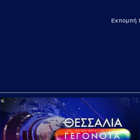
Εκπομπή Π