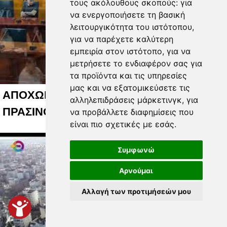
τους ακόλουθους σκοπούς:
για
να ενεργοποιήσετε τη βασική
λειτουργικότητα του ιστότοπου
,
για να παρέχετε καλύτερη
εμπειρία στον ιστότοπο
,
για να
μετρήσετε το ενδιαφέρον σας για
τα προϊόντα και τις υπηρεσίες
μας και να εξατομικεύσετε τις
ΑΠΟΧΩΡΗΣΕΙΣ ΓΙΑ ΤΟ ΚΟΣΤΟΣ ΤΟΥ
αλληλεπιδράσεις μάρκετινγκ
,
για
ΠΡΑΣΙΝΟΥ 05 08 2026
να προβάλλετε διαφημίσεις που
είναι πιο σχετικές με εσάς
.
Συμφωνώ
Αρνούμαι
Αλλαγή των προτιμήσεών μου