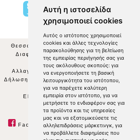
Αυτή η ιστοσελίδα
χρησιμοποιεί cookies
Αυτός ο ιστότοπος χρησιμοποιεί
cookies και άλλες τεχνολογίες
Θεσσαλία Τηλεόραση
|
SNG Services
|
παρακολούθησης για τη βελτίωση
Διαφήμιση
|
Όροι Χρήσης
|
Δήλωση
της εμπειρίας περιήγησής σας για
Απορρήτου
|
Περιεχόμενο
τους ακόλουθους σκοπούς:
για
Αλλαγή Προτιμήσεων για τα Cookies
|
να ενεργοποιήσετε τη βασική
Δήλωση συμμόρφωσης με τη σύσταση (ΕΕ)
λειτουργικότητα του ιστότοπου
,
για να παρέχετε καλύτερη
2018/334
|
Ταυτότητα
εμπειρία στον ιστότοπο
,
για να
ΕΝΗΜΕΡΩΣΗ
|
WEB TV
|
LIVE
μετρήσετε το ενδιαφέρον σας για
τα προϊόντα και τις υπηρεσίες
μας και να εξατομικεύσετε τις
αλληλεπιδράσεις μάρκετινγκ
,
για
Facebook
|
Twitter
|
Youtube
|
να προβάλλετε διαφημίσεις που
RSS Feed