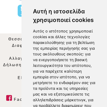
Αυτή η ιστοσελίδα
χρησιμοποιεί cookies
Αυτός ο ιστότοπος χρησιμοποιεί
cookies και άλλες τεχνολογίες
Θεσσαλία Τηλεόραση
|
SNG Services
|
παρακολούθησης για τη βελτίωση
Διαφήμιση
|
Όροι Χρήσης
|
Δήλωση
της εμπειρίας περιήγησής σας για
Απορρήτου
|
Περιεχόμενο
τους ακόλουθους σκοπούς:
για
Αλλαγή Προτιμήσεων για τα Cookies
|
να ενεργοποιήσετε τη βασική
Δήλωση συμμόρφωσης με τη σύσταση (ΕΕ)
λειτουργικότητα του ιστότοπου
,
για να παρέχετε καλύτερη
2018/334
|
Ταυτότητα
εμπειρία στον ιστότοπο
,
για να
ΕΝΗΜΕΡΩΣΗ
|
WEB TV
|
LIVE
μετρήσετε το ενδιαφέρον σας για
τα προϊόντα και τις υπηρεσίες
μας και να εξατομικεύσετε τις
αλληλεπιδράσεις μάρκετινγκ
,
για
Facebook
|
Twitter
|
Youtube
|
να προβάλλετε διαφημίσεις που