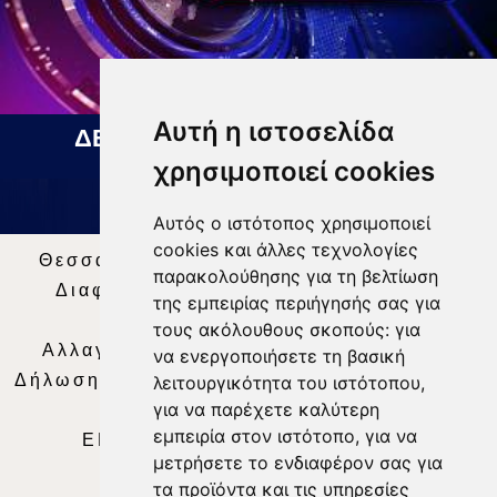
Αυτή η ιστοσελίδα
ΔΕΛΤΙΟ ΕΙΔΗΣΕΩΝ 07 08 2026
χρησιμοποιεί cookies
Αυτός ο ιστότοπος χρησιμοποιεί
cookies και άλλες τεχνολογίες
Θεσσαλία Τηλεόραση
|
SNG Services
|
παρακολούθησης για τη βελτίωση
Διαφήμιση
|
Όροι Χρήσης
|
Δήλωση
της εμπειρίας περιήγησής σας για
Απορρήτου
|
Περιεχόμενο
τους ακόλουθους σκοπούς:
για
Αλλαγή Προτιμήσεων για τα Cookies
|
να ενεργοποιήσετε τη βασική
Δήλωση συμμόρφωσης με τη σύσταση (ΕΕ)
λειτουργικότητα του ιστότοπου
,
για να παρέχετε καλύτερη
2018/334
|
Ταυτότητα
εμπειρία στον ιστότοπο
,
για να
ΕΝΗΜΕΡΩΣΗ
|
WEB TV
|
LIVE
μετρήσετε το ενδιαφέρον σας για
τα προϊόντα και τις υπηρεσίες