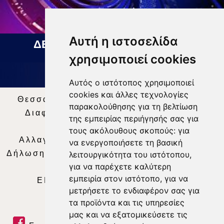
Αυτή η ιστοσελίδα
ΔΕΛΤΙΟ ΕΙΔΗΣΕΩΝ 07 08 2026
χρησιμοποιεί cookies
Αυτός ο ιστότοπος χρησιμοποιεί
cookies και άλλες τεχνολογίες
Θεσσαλία Τηλεόραση
|
SNG Services
|
παρακολούθησης για τη βελτίωση
Διαφήμιση
|
Όροι Χρήσης
|
Δήλωση
της εμπειρίας περιήγησής σας για
Απορρήτου
|
Περιεχόμενο
τους ακόλουθους σκοπούς:
για
Αλλαγή Προτιμήσεων για τα Cookies
|
να ενεργοποιήσετε τη βασική
Δήλωση συμμόρφωσης με τη σύσταση (ΕΕ)
λειτουργικότητα του ιστότοπου
,
για να παρέχετε καλύτερη
2018/334
|
Ταυτότητα
εμπειρία στον ιστότοπο
,
για να
ΕΝΗΜΕΡΩΣΗ
|
WEB TV
|
LIVE
μετρήσετε το ενδιαφέρον σας για
τα προϊόντα και τις υπηρεσίες
μας και να εξατομικεύσετε τις