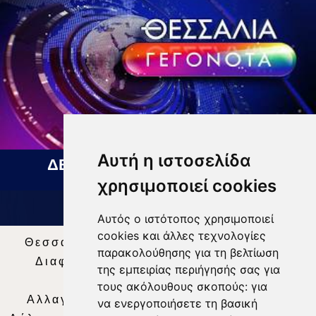
Αυτή η ιστοσελίδα
ΔΕΛΤΙΟ ΕΙΔΗΣΕΩΝ 07 08 2026
χρησιμοποιεί cookies
Αυτός ο ιστότοπος χρησιμοποιεί
cookies και άλλες τεχνολογίες
Θεσσαλία Τηλεόραση
|
SNG Services
|
παρακολούθησης για τη βελτίωση
Διαφήμιση
|
Όροι Χρήσης
|
Δήλωση
της εμπειρίας περιήγησής σας για
Απορρήτου
|
Περιεχόμενο
τους ακόλουθους σκοπούς:
για
Αλλαγή Προτιμήσεων για τα Cookies
|
να ενεργοποιήσετε τη βασική