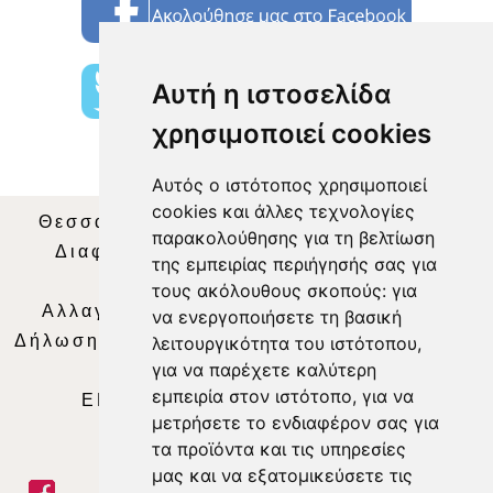
Αυτή η ιστοσελίδα
χρησιμοποιεί cookies
Αυτός ο ιστότοπος χρησιμοποιεί
cookies και άλλες τεχνολογίες
Θεσσαλία Τηλεόραση
|
SNG Services
|
παρακολούθησης για τη βελτίωση
Διαφήμιση
|
Όροι Χρήσης
|
Δήλωση
της εμπειρίας περιήγησής σας για
Απορρήτου
|
Περιεχόμενο
τους ακόλουθους σκοπούς:
για
Αλλαγή Προτιμήσεων για τα Cookies
|
να ενεργοποιήσετε τη βασική
Δήλωση συμμόρφωσης με τη σύσταση (ΕΕ)
λειτουργικότητα του ιστότοπου
,
για να παρέχετε καλύτερη
2018/334
|
Ταυτότητα
εμπειρία στον ιστότοπο
,
για να
ΕΝΗΜΕΡΩΣΗ
|
WEB TV
|
LIVE
μετρήσετε το ενδιαφέρον σας για
τα προϊόντα και τις υπηρεσίες
μας και να εξατομικεύσετε τις