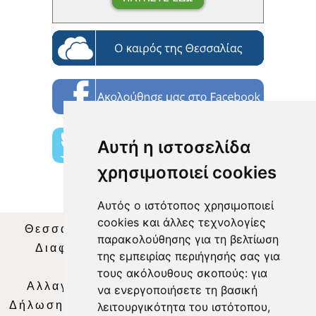
Αυτή η ιστοσελίδα
χρησιμοποιεί cookies
Αυτός ο ιστότοπος χρησιμοποιεί
cookies και άλλες τεχνολογίες
Θεσσαλία Τηλεόραση
|
SNG Services
|
παρακολούθησης για τη βελτίωση
Διαφήμιση
|
Όροι Χρήσης
|
Δήλωση
της εμπειρίας περιήγησής σας για
Απορρήτου
|
Περιεχόμενο
τους ακόλουθους σκοπούς:
για
Αλλαγή Προτιμήσεων για τα Cookies
|
να ενεργοποιήσετε τη βασική
Δήλωση συμμόρφωσης με τη σύσταση (ΕΕ)
λειτουργικότητα του ιστότοπου
,