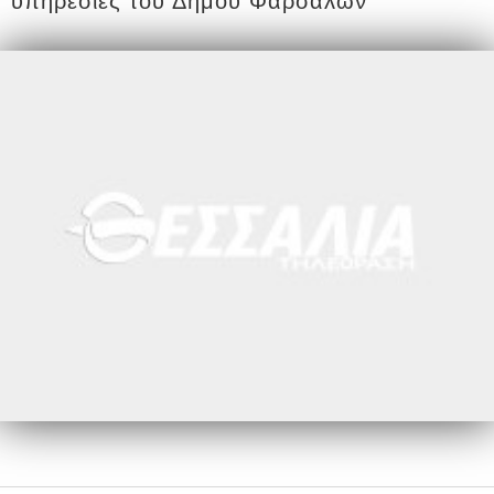
υπηρεσίες του Δήμου Φαρσάλων