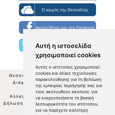
Αυτή η ιστοσελίδα
χρησιμοποιεί cookies
Αυτός ο ιστότοπος χρησιμοποιεί
cookies και άλλες τεχνολογίες
Θεσσαλία Τηλεόραση
|
SNG Services
|
παρακολούθησης για τη βελτίωση
Διαφήμιση
|
Όροι Χρήσης
|
Δήλωση
της εμπειρίας περιήγησής σας για
Απορρήτου
|
Περιεχόμενο
τους ακόλουθους σκοπούς:
για
Αλλαγή Προτιμήσεων για τα Cookies
|
να ενεργοποιήσετε τη βασική
Δήλωση συμμόρφωσης με τη σύσταση (ΕΕ)
λειτουργικότητα του ιστότοπου
,
για να παρέχετε καλύτερη
2018/334
|
Ταυτότητα