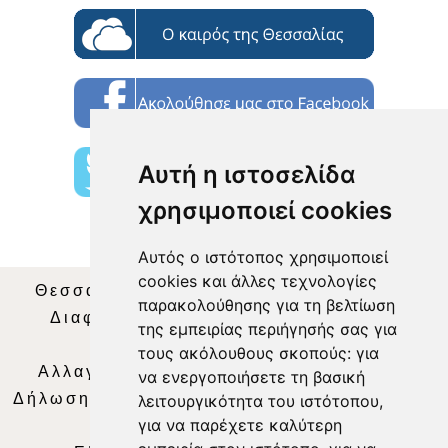
Αυτή η ιστοσελίδα
χρησιμοποιεί cookies
Αυτός ο ιστότοπος χρησιμοποιεί
cookies και άλλες τεχνολογίες
Θεσσαλία Τηλεόραση
|
SNG Services
|
παρακολούθησης για τη βελτίωση
Διαφήμιση
|
Όροι Χρήσης
|
Δήλωση
της εμπειρίας περιήγησής σας για
Απορρήτου
|
Περιεχόμενο
τους ακόλουθους σκοπούς:
για
Αλλαγή Προτιμήσεων για τα Cookies
|
να ενεργοποιήσετε τη βασική
Δήλωση συμμόρφωσης με τη σύσταση (ΕΕ)
λειτουργικότητα του ιστότοπου
,
για να παρέχετε καλύτερη
2018/334
|
Ταυτότητα