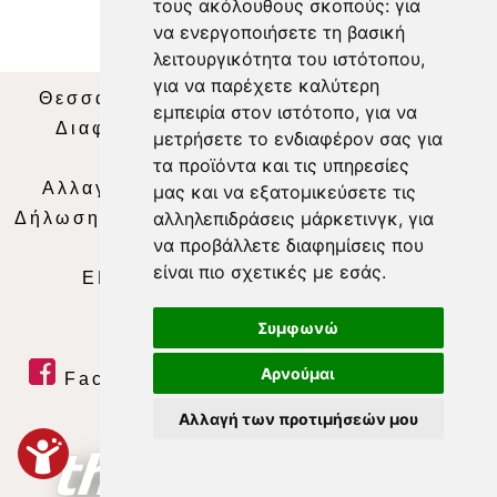
τους ακόλουθους σκοπούς:
για
να ενεργοποιήσετε τη βασική
λειτουργικότητα του ιστότοπου
,
για να παρέχετε καλύτερη
Θεσσαλία Τηλεόραση
|
SNG Services
|
εμπειρία στον ιστότοπο
,
για να
Διαφήμιση
|
Όροι Χρήσης
|
Δήλωση
μετρήσετε το ενδιαφέρον σας για
Απορρήτου
|
Περιεχόμενο
τα προϊόντα και τις υπηρεσίες
Αλλαγή Προτιμήσεων για τα Cookies
|
μας και να εξατομικεύσετε τις
αλληλεπιδράσεις μάρκετινγκ
,
για
Δήλωση συμμόρφωσης με τη σύσταση (ΕΕ)
να προβάλλετε διαφημίσεις που
2018/334
|
Ταυτότητα
είναι πιο σχετικές με εσάς
.
ΕΝΗΜΕΡΩΣΗ
|
WEB TV
|
LIVE
Συμφωνώ
Αρνούμαι
Facebook
|
Twitter
|
Youtube
|
RSS Feed
Αλλαγή των προτιμήσεών μου